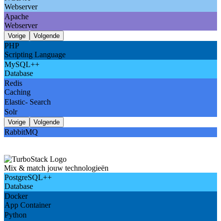
Webserver
Apache
Webserver
Vorige
Volgende
PHP
Scripting Language
MySQL++
Database
Redis
Caching
Elastic- Search
Solr
Vorige
Volgende
RabbitMQ
High Frequency CPU's
Extremely Fast SSD
Mix & match jouw technologieën
PostgreSQL++
Database
Docker
App Container
Python