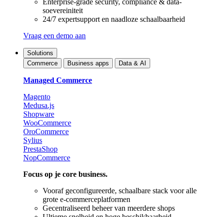
Enterprise-grade security, compliance & data-
soevereiniteit
24/7 expertsupport en naadloze schaalbaarheid
Vraag een demo aan
Solutions
Commerce
Business apps
Data & AI
Managed Commerce
Magento
Medusa.js
Shopware
WooCommerce
OroCommerce
Sylius
PrestaShop
NopCommerce
Focus op je core business.
Vooraf geconfigureerde, schaalbare stack voor alle
grote e-commerceplatformen
Gecentraliseerd beheer van meerdere shops
Ultieme snelheid en hoge beschikbaarheid