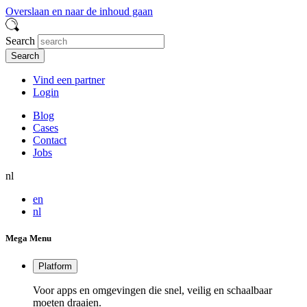
Overslaan en naar de inhoud gaan
Search
Vind een partner
Login
Blog
Cases
Contact
Jobs
nl
en
nl
Mega Menu
Platform
Voor apps en omgevingen die snel, veilig en schaalbaar
moeten draaien.