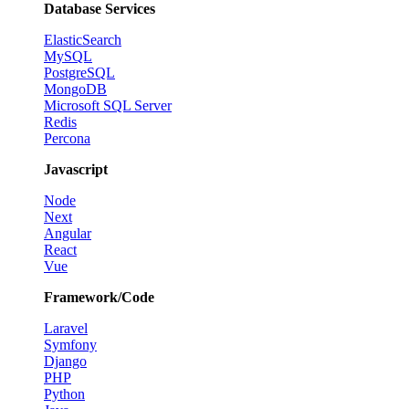
Database Services
ElasticSearch
MySQL
PostgreSQL
MongoDB
Microsoft SQL Server
Redis
Percona
Javascript
Node
Next
Angular
React
Vue
Framework/Code
Laravel
Symfony
Django
PHP
Python