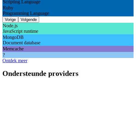
Scripting Language
Ruby
Programming Language
Vorige
Volgende
Node.js
JavaScript runtime
MongoDB
Document database
Memcache
?
Ontdek meer
Ondersteunde providers