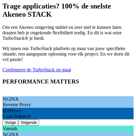
Trage applicaties? 100% de snelste
Akeneo STACK
Om een Akeneo omgeving stabiel en zeer snel te kunnen laten
draaien heb je ongekende flexibiliteit nodig. En dit is wat onze
TurboStack® je biedt.
Wij tunen ons TurboStack platform op maat van jouw specifieke
situatie, een aangepaste oplossing voor elk project. En we doen dit
vol passie!
Configureer de TurboStack op maat
PERFORMANCE MATTERS
Tweaked components Extreme performance
NGINX
Reverse Proxy
HAProxy
Load Balancer
Vorige
Volgende
Varnish
NGINX